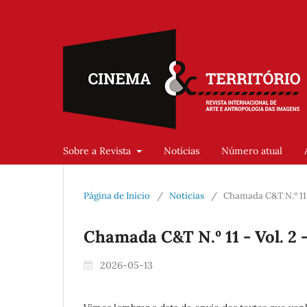
Sobre a Revista
Notícias
Número atual
Página de Início
/
Notícias
/
Chamada C&T N.º 11 -
Chamada C&T N.º 11 - Vol. 2 
2026-05-13